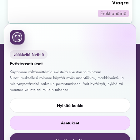
Viagra
Erektiohäiriö
Lääkkeitä Netistä
Evästeasetukset
Käytämme välttämättömiä evästeitä sivuston toimintaan.
Suostumuksellasi voimme käyttää myös analytiikka-, markkinointi- ja
mieltymysevästeitä palvelun parantamiseen. Voit hyväksyä, hylätä tai
muuttaa valintojasi milloin tahansa.
Lääkärimme
Hylkää kaikki
UKK/FAQ
Asetukset
TIETOSUOJA
Tietosuoja- ja evästekäytäntö