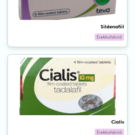
Sildenafiil
Erektiohäiriö
Cialis
Erektiohäiriö