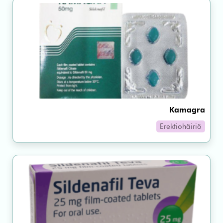
Kamagra
Erektiohäiriö