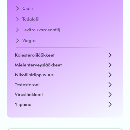
Cialis
Tadalafil
Levitra (vardenafil)
Viagra
Kolesterolilääkkeet
Mielenterveyslääkkeet
Nikotiiniriippuvuus
Testosteroni
Viruslääkkeet
Ylipaino