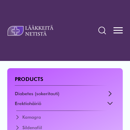
PRODUCTS
Diabetes (sokeritauti)
Erektiohäiriö
Kamagra
Sildenafiil