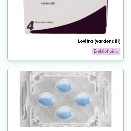
Levitra (vardenafil)
Erektiohäiriö